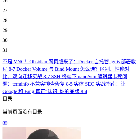
26
27
28
29
30
31
不是 VNC！Obsidian 网页版来了：Docker 自托管 Ignis 部署教
程
8-7
Docker Volume 与 Bind Mount 怎么选？区别、性能对
比、双向迁移实战
8-7
SSH 终端下 nano/vim 编辑器卡死问
题：terminfo 不兼容排查修复
8-5
实体 SEO 实战指南：让
Google 和 Bing 真正“认识”你的品牌
8-4
目录
当前页面没有目录