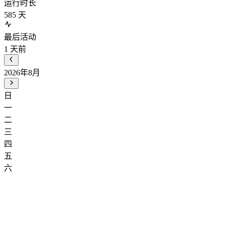
运行时长
585
天
最后活动
1
天前
2026年8月
日
一
二
三
四
五
六