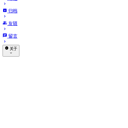
归档
喵斯基部落
友链
留言
留言
关于
赞助
关于我