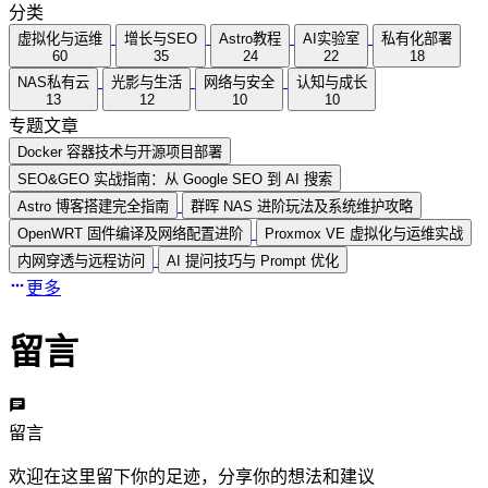
分类
虚拟化与运维
增长与SEO
Astro教程
AI实验室
私有化部署
60
35
24
22
18
NAS私有云
光影与生活
网络与安全
认知与成长
13
12
10
10
专题文章
Docker 容器技术与开源项目部署
SEO&GEO 实战指南：从 Google SEO 到 AI 搜索
Astro 博客搭建完全指南
群晖 NAS 进阶玩法及系统维护攻略
OpenWRT 固件编译及网络配置进阶
Proxmox VE 虚拟化与运维实战
内网穿透与远程访问
AI 提问技巧与 Prompt 优化
更多
留言
留言
欢迎在这里留下你的足迹，分享你的想法和建议