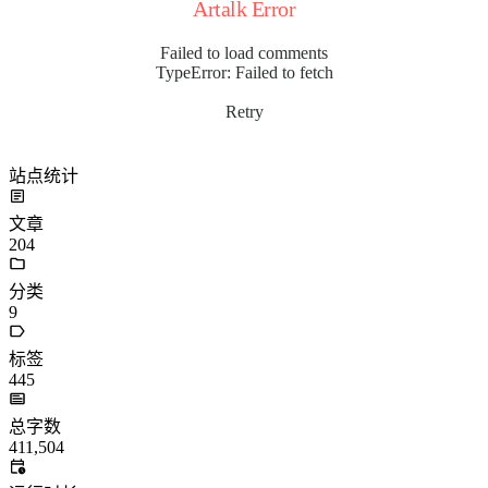
Artalk Error
Failed to load comments
TypeError: Failed to fetch
Retry
站点统计
文章
204
分类
9
标签
445
总字数
411,504