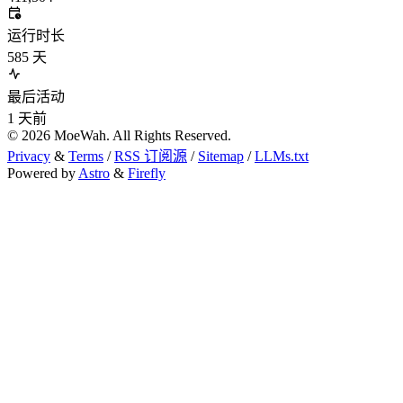
运行时长
585
天
最后活动
1
天前
©
2026
MoeWah. All Rights Reserved.
Privacy
&
Terms
/
RSS 订阅源
/
Sitemap
/
LLMs.txt
Powered by
Astro
&
Firefly