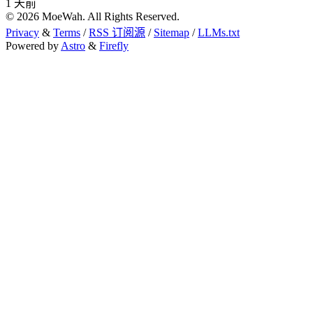
1
天前
©
2026
MoeWah. All Rights Reserved.
Privacy
&
Terms
/
RSS 订阅源
/
Sitemap
/
LLMs.txt
Powered by
Astro
&
Firefly