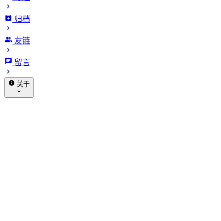
归档
喵斯基部落
友链
留言
搜索
关于
赞助
关于我