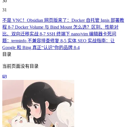
30
31
不是 VNC！Obsidian 网页版来了：Docker 自托管 Ignis 部署教
程
8-7
Docker Volume 与 Bind Mount 怎么选？区别、性能对
比、双向迁移实战
8-7
SSH 终端下 nano/vim 编辑器卡死问
题：terminfo 不兼容排查修复
8-5
实体 SEO 实战指南：让
Google 和 Bing 真正“认识”你的品牌
8-4
目录
当前页面没有目录