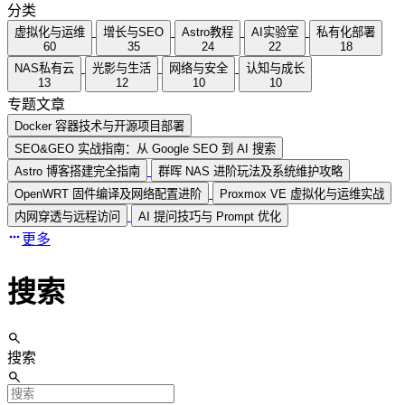
分类
虚拟化与运维
增长与SEO
Astro教程
AI实验室
私有化部署
60
35
24
22
18
NAS私有云
光影与生活
网络与安全
认知与成长
13
12
10
10
专题文章
Docker 容器技术与开源项目部署
SEO&GEO 实战指南：从 Google SEO 到 AI 搜索
Astro 博客搭建完全指南
群晖 NAS 进阶玩法及系统维护攻略
OpenWRT 固件编译及网络配置进阶
Proxmox VE 虚拟化与运维实战
内网穿透与远程访问
AI 提问技巧与 Prompt 优化
更多
搜索
搜索