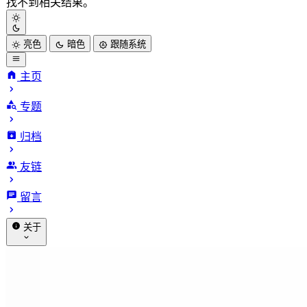
找不到相关结果。
亮色
暗色
跟随系统
主页
专题
归档
友链
留言
关于
赞助
关于我