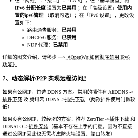
在「网络」 -「接口」 -「LAN」，在「基本设置」将
IPv6 分配长度
设置为
已禁用
；在「高级设置」
使用内
置的ipv6管理
（取消勾选）；在「IPv6 设置」，更改设
置如下：
路由通告服务：
已禁用
DHCPv6 服务：
已禁用
NDP 代理：
已禁用
详细的图文介绍，请移步 —>
《OpenWrt 如何彻底禁用 IPv6
功能》
7、动态解析/P2P 实现远程访问
#
如果有公网IP，首选 DDNS 方案。常用的插件有 AliDDNS ->
插件下载
及 腾讯云 DDNS ->
插件下载
（两款插件使用门槛较
低）
如果没有公网IP，较经济的方案：推荐 ZeroTier ->
插件下载
和
DDNSTO ->
插件安装
（基本不存在上手的门槛，因为不直接
通过公网IP因此也无需考虑防火墙设置、端口转发）