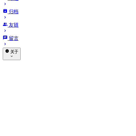
喵斯基部落
归档
友链
OpenWrt 新手配置使用指南
留言
发布于 2020-10-01
更新于 2026-01-17
1509 字
8 分
关于
钟 · 阅读时长
赞助
关于我