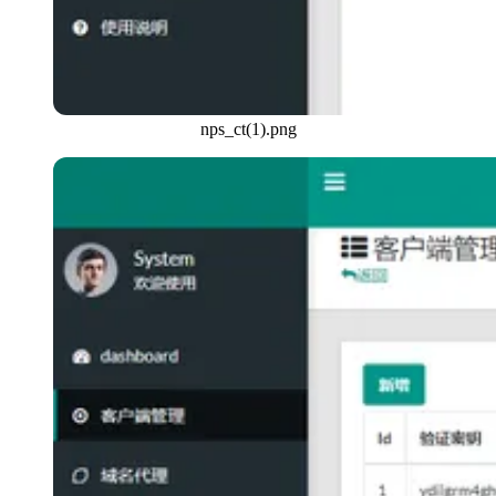
nps_ct(1).png