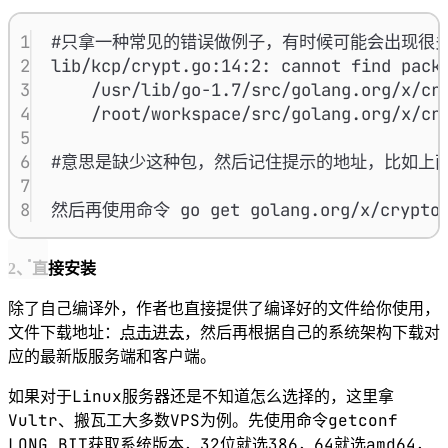
1
#只拿一种常见的错误做例子，有时候可能会出现很
2
lib/kcp/crypt.go:14:2: cannot find pack
3
/usr/lib/go-1.7/src/golang.org/x/cr
4
/root/workspace/src/golang.org/x/cr
5
6
#意思是缺少这种包，然后记住提示的地址，比如上面的gola
7
8
然后再使用命令 go get golang.org/x/cryp
2、直接安装
除了自己编译外，作者也直接提供了编译好的文件给你使用，
文件下载地址：
点击进去
，然后再根据自己的系统架构下载对
应的最新版服务端和客户端。
Linux
如果对于
服务器还是不知道怎么选择的，这里拿
Vultr
VPS
getconf
、搬瓦工大多数
为例。先使用命令
LONG_BIT
32
386
64
amd64
获取系统版本，
位就选
，
就选
，