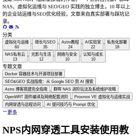
NAS、虚拟化运维与 SEO/GEO 实践的独立博主，10 年以上
的企业站运维与SEO优化经验，文章来自真实部署与踩坑记
录。
分类
虚拟化与运维
增长与SEO
Astro教程
AI实验室
私有化部署
60
35
24
22
18
NAS私有云
光影与生活
网络与安全
认知与成长
13
12
10
10
专题文章
Docker 容器技术与开源项目部署
SEO&GEO 实战指南：从 Google SEO 到 AI 搜索
Astro 博客搭建完全指南
群晖 NAS 进阶玩法及系统维护攻略
OpenWRT 固件编译及网络配置进阶
Proxmox VE 虚拟化与运维实战
内网穿透与远程访问
AI 提问技巧与 Prompt 优化
更多
NPS内网穿透工具安装使用教