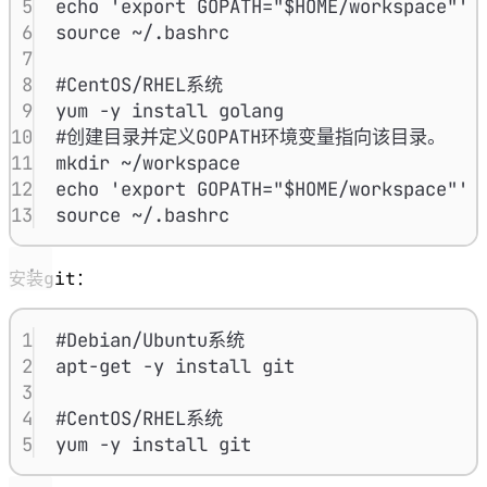
5
echo 'export GOPATH="$HOME/workspace"' 
6
source ~/.bashrc
7
8
#CentOS/RHEL系统
9
yum -y install golang
10
#创建目录并定义GOPATH环境变量指向该目录。
11
mkdir ~/workspace
12
echo 'export GOPATH="$HOME/workspace"' 
13
source ~/.bashrc
git
安装
：
1
#Debian/Ubuntu系统
2
apt-get -y install git
3
4
#CentOS/RHEL系统
5
yum -y install git