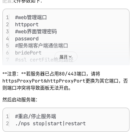
配置文件参数如下：
1
#web管理端口
2
httpport
3
#web界面管理密码
4
password
5
#服务端客户端通信端口
6
bridePort
展开
7
#ssl certFile绝对路径
8
pemPath
9
#ssl keyFile绝对路径
80/443
**注意：**若服务器已占用
端口，请将
10
keyPath
httpsProxyPort
httpProxyPort
&
更换为其它端口，否
11
#域名代理https代理监听端口
则端口冲突将导致面板无法开启。
12
httpsProxyPort
然后启动服务端：
13
#域名代理http代理监听端口
14
httpProxyPort
15
1
#web api免验证IP地址
#重启/停止服务端
16
2
authip
./nps stop|start|restart
17
#客户端与服务端连接方式kcp或tcp