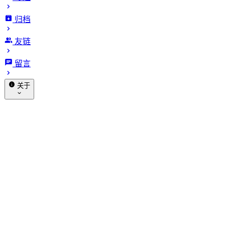
归档
NPS内网穿透工具安装使用教
友链
程
留言
发布于 2019-02-25
更新于 2026-01-17
2161 字
11 分
关于
钟 · 阅读时长
赞助
关于我