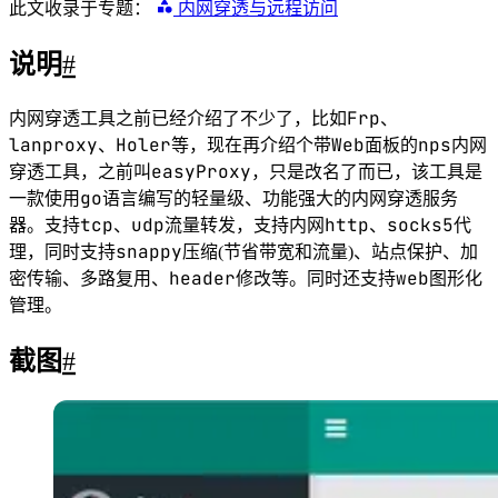
此文收录于专题：
内网穿透与远程访问
说明
#
Frp
内网穿透工具之前已经介绍了不少了，比如
、
lanproxy
Holer
Web
nps
、
等，现在再介绍个带
面板的
内网
easyProxy
穿透工具，之前叫
，只是改名了而已，该工具是
go
一款使用
语言编写的轻量级、功能强大的内网穿透服务
tcp
udp
http
socks5
器。支持
、
流量转发，支持内网
、
代
snappy
理，同时支持
压缩(节省带宽和流量)、站点保护、加
header
web
密传输、多路复用、
修改等。同时还支持
图形化
管理。
截图
#