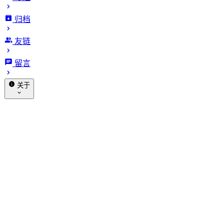
归档
Astro Markdown 进阶技巧：7
友链
个让博客变专业的实用方法
留言
发布于 2025-07-12
更新于 2026-01-17
4193 字
21 分
关于
钟 · 阅读时长
赞助
关于我