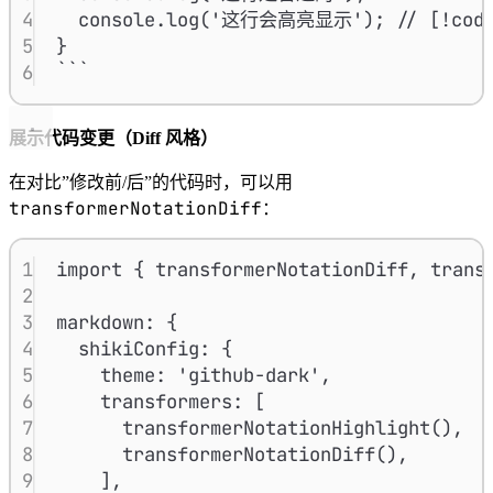
4
console.log('这行会高亮显示'); // [!code
5
}
6
```
展示代码变更（Diff 风格）
在对比”修改前/后”的代码时，可以用
transformerNotationDiff
：
1
import { transformerNotationDiff, trans
2
3
markdown: {
4
shikiConfig: {
5
theme: 'github-dark',
6
transformers: [
7
transformerNotationHighlight(),
8
transformerNotationDiff(),
9
],