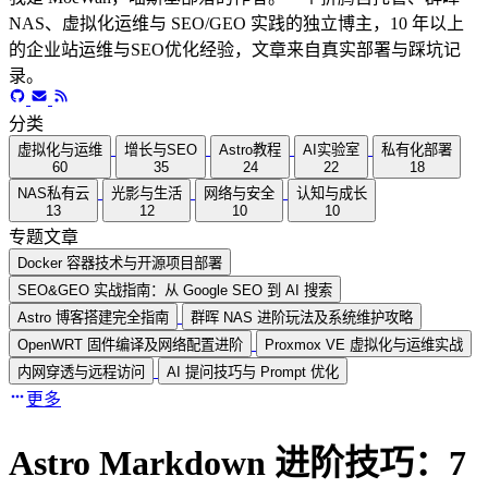
NAS、虚拟化运维与 SEO/GEO 实践的独立博主，10 年以上
的企业站运维与SEO优化经验，文章来自真实部署与踩坑记
录。
分类
虚拟化与运维
增长与SEO
Astro教程
AI实验室
私有化部署
60
35
24
22
18
NAS私有云
光影与生活
网络与安全
认知与成长
13
12
10
10
专题文章
Docker 容器技术与开源项目部署
SEO&GEO 实战指南：从 Google SEO 到 AI 搜索
Astro 博客搭建完全指南
群晖 NAS 进阶玩法及系统维护攻略
OpenWRT 固件编译及网络配置进阶
Proxmox VE 虚拟化与运维实战
内网穿透与远程访问
AI 提问技巧与 Prompt 优化
更多
Astro Markdown 进阶技巧：7