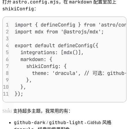
astro.config.mjs
markdown
打开
，在
配置里加上
shikiConfig
：
1
import { defineConfig } from 'astro/con
2
import mdx from '@astrojs/mdx';
3
4
export default defineConfig({
5
integrations: [mdx()],
6
markdown: {
7
shikiConfig: {
8
theme: 'dracula', // 可选：github-d
9
},
10
},
11
});
Shiki 支持超多主题，我常用的有：
github-dark
github-light
/
- GitHub 风格