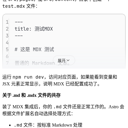
test.mdx
文件：
1
---
2
title: 测试MDX
3
---
4
5
# 这是 MDX 测试
6
展开
7
普通的 Markdown 文本。
8
9
export const greeting = "你好";
npm run dev
运行
，访问对应页面，如果能看到变量和
10
JSX 元素正常显示，说明 MDX 已经配置成功了。
11
现在可以用变量了：{greeting}！
关于 .md 和 .mdx 文件的共存
12
13
<div style="padding: 1rem; background: 
.md
装了 MDX 集成后，你的
文件还是正常工作的。Astro 会
14
这是一个 JSX 元素
根据文件扩展名自动选择处理方式：
15
</div>
.md
文件：按标准 Markdown 处理