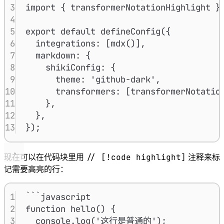
3
import { transformerNotationHighlight }
4
5
export default defineConfig({
6
integrations: [mdx()],
7
markdown: {
8
shikiConfig: {
9
theme: 'github-dark',
10
transformers: [transformerNotatio
11
},
12
},
13
});
// [!code highlight]
现在可以在代码块里用
注释来标
记需要高亮的行：
1
```javascript
2
function hello() {
3
console.log('这行是普通的');