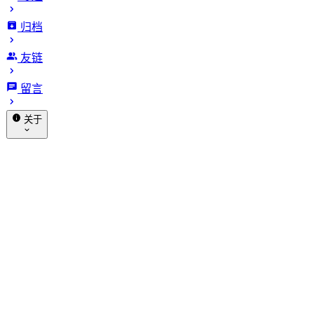
归档
Claude Code 的 CLAUDE.md 怎
友链
么写？这 12 条规则，管住 AI
留言
Agent 的静默失败
关于
发布于 2026-06-02
1860 字
9 分钟 · 阅读时长
赞助
关于我