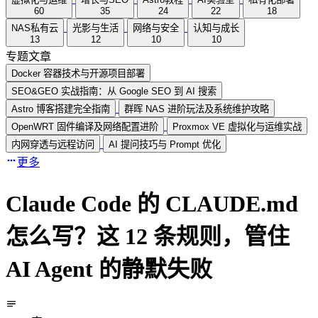
60
35
24
22
18
NAS私有云
光影与生活
网络与安全
认知与成长
13
12
10
10
专题文章
Docker 容器技术与开源项目部署
SEO&GEO 实战指南：从 Google SEO 到 AI 搜索
Astro 博客搭建完全指南
群晖 NAS 进阶玩法及系统维护攻略
OpenWRT 固件编译及网络配置进阶
Proxmox VE 虚拟化与运维实战
内网穿透与远程访问
AI 提问技巧与 Prompt 优化
更多
Claude Code 的 CLAUDE.md
怎么写？这 12 条规则，管住
AI Agent 的静默失败