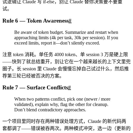
试逻辑让 Claude 写 if-else，别让 Claude 替你决策要不要重
试。
Rule 6 — Token Awareness
#
Be aware of token budget. Summarize and restart when
approaching limits (4k per task, 30k per session). If you
exceed limits, report it—don’t silently exceed.
注意 token 消耗。单任务 4000 token、单 session 3 万是硬上限
——快到了就总结重开，别让它在一个越来越长的上下文里兜
圈子。长 session 里 Claude 会慢慢忘掉自己试过什么，然后推
荐第三轮已经被否决的方案。
Rule 7 — Surface Conflicts
#
When two patterns conflict, pick one (newer / more
validated), explain why, flag the other for cleanup.
Don’t blend contradictory approaches.
一个项目里同时存在两种错误处理方式，Claude 的新代码两
套都调了——错误被吞两次。两种模式冲突，选一边（更新的