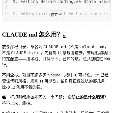
3
1.
**
Think Before Coding.
**
 State assum
4
5
2.
**
Simplicity First.
**
 Least code to 
展开
6
7
3.
**
Surgical Changes.
**
 Touch only wha
8
CLAUDE.md 怎么用？
#
9
4.
**
Goal-Driven Execution.
**
 Define su
10
CLAUDE.md
.claude.md
放仓库根目录，命名为
（不是
，
11
5.
**
Model for Judgment Only.
**
 Use the
CLAUDE.txt
不是
）。先复制 12 条规则进去，末尾追加项目
12
特定配置——技术栈、测试命令、已知的坑。总共别超过 200
13
6.
**
Token Awareness.
**
 Be aware of tok
行。
14
15
7.
**
Surface Conflicts.
**
 When two patt
不用全抄。项目不跑多步 pipeline，规则 10 可以砍。lint 已经
16
管住代码风格，规则 11 可以砍。留你真正踩过坑的那几条，
17
8.
**
Read Before Write.
**
 Before adding
比抄 12 条用不着的强。
18
每一行规则都应该能回答一个问题：
它防止的是什么错误？
19
9.
**
Tests Verify Intent.
**
 Tests encod
答不上来，删掉。
20
21
10.
**
Checkpoint Every Step.
**
 Summariz