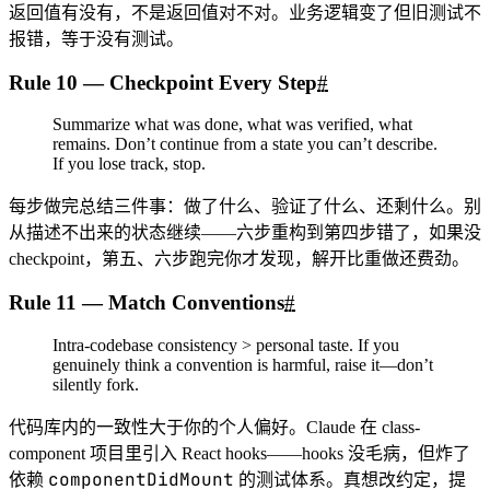
返回值有没有，不是返回值对不对。业务逻辑变了但旧测试不
报错，等于没有测试。
Rule 10 — Checkpoint Every Step
#
Summarize what was done, what was verified, what
remains. Don’t continue from a state you can’t describe.
If you lose track, stop.
每步做完总结三件事：做了什么、验证了什么、还剩什么。别
从描述不出来的状态继续——六步重构到第四步错了，如果没
checkpoint，第五、六步跑完你才发现，解开比重做还费劲。
Rule 11 — Match Conventions
#
Intra-codebase consistency > personal taste. If you
genuinely think a convention is harmful, raise it—don’t
silently fork.
代码库内的一致性大于你的个人偏好。Claude 在 class-
component 项目里引入 React hooks——hooks 没毛病，但炸了
componentDidMount
依赖
的测试体系。真想改约定，提