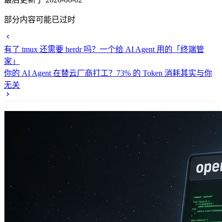
部分内容可能已过时
有了 tmux 还需要 herdr 吗？一个给 AI Agent 用的「终端管
家」
你的 AI Agent 在替云厂商打工？73% 的 Token 消耗其实与你
无关