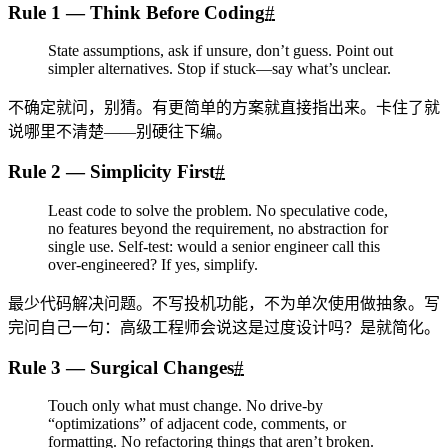
Rule 1 — Think Before Coding
#
State assumptions, ask if unsure, don’t guess. Point out
simpler alternatives. Stop if stuck—say what’s unclear.
不确定就问，别猜。有更简单的方案就直接指出来。卡住了就
说哪里不清楚——别硬往下编。
Rule 2 — Simplicity First
#
Least code to solve the problem. No speculative code,
no features beyond the requirement, no abstraction for
single use. Self-test: would a senior engineer call this
over-engineered? If yes, simplify.
最少代码解决问题。不写投机功能，不为单次使用做抽象。写
完问自己一句：高级工程师会说这是过度设计吗？是就简化。
Rule 3 — Surgical Changes
#
Touch only what must change. No drive-by
“optimizations” of adjacent code, comments, or
formatting. No refactoring things that aren’t broken.