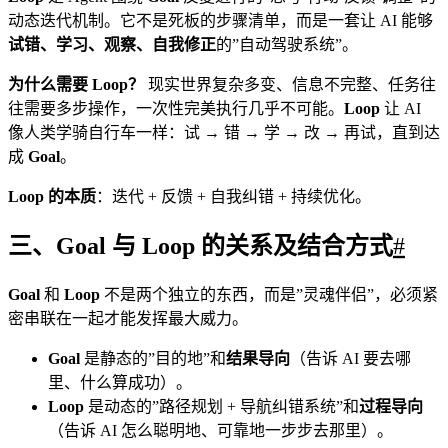
动态迭代机制。它不是死板的步骤清单，而是一套让 AI 能够
试错、学习、观察、自我修正
的”自动驾驶系统”。
为什么需要 Loop？
现实世界复杂多变、信息不完整、任务往
往需要多步操作，一次性完美执行几乎不可能。
Loop
让 AI
像人类学骑自行车一样：试 → 错 → 学 → 改 → 再试，直到达
成
Goal
。
Loop 的本质
：迭代 + 反馈 + 自我纠错 + 持续优化。
三、Goal 与 Loop 的关系及结合方式
#
Goal
和
Loop
不是两个独立的东西，而是”灵魂伴侣”，必须紧
密串联在一起才能发挥最大威力。
Goal
是静态的”目的地”和
结果导向
（告诉 AI 要去哪
里、什么算成功）。
Loop
是动态的”路径规划 + 导航纠错系统”和
过程导向
（告诉 AI 怎么聪明地、可靠地一步步去那里）。