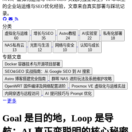
的企业站运维与SEO优化经验，文章来自真实部署与踩坑记
录。
分类
虚拟化与运维
增长与SEO
Astro教程
AI实验室
私有化部署
60
35
24
22
18
NAS私有云
光影与生活
网络与安全
认知与成长
13
12
10
10
专题文章
Docker 容器技术与开源项目部署
SEO&GEO 实战指南：从 Google SEO 到 AI 搜索
Astro 博客搭建完全指南
群晖 NAS 进阶玩法及系统维护攻略
OpenWRT 固件编译及网络配置进阶
Proxmox VE 虚拟化与运维实战
内网穿透与远程访问
AI 提问技巧与 Prompt 优化
更多
Goal 是目的地，Loop 是导
航：AI 真正变聪明的核心秘密