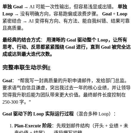
单独 Goal
→ AI 可能一次性输出，但容易浅显或出错。
单独
Loop
→ 没有明确方向，容易跑偏或浪费步骤。
Goal
+
Loop
紧密结合 → AI 变得有方向、有方法、能自我纠错、结果可靠
且高质量。
最经典的结合方式
：
用清晰的 Goal 驱动整个 Loop，让所有
思考、行动、反思都紧紧围绕 Goal 进行，直到 Goal 被完全达
成或达到最大迭代次数。
完整串联生动示例
#
Goal
： “帮我写一封高质量的升职申请邮件，发给部门总监。
要求语气自信且谦虚，突出我过去一年的核心业绩，并让领导
觉得我升职后能为团队带来更大价值。最终邮件长度控制在
250-300 字。”
Goal 驱动下的 Loop 实际运行过程
（混合多种 Loop）：
Plan-Execute 阶段
：先规划邮件结构（开头 + 业绩 + 未
来价值 + 结尾）→ 逐段撰写初稿。