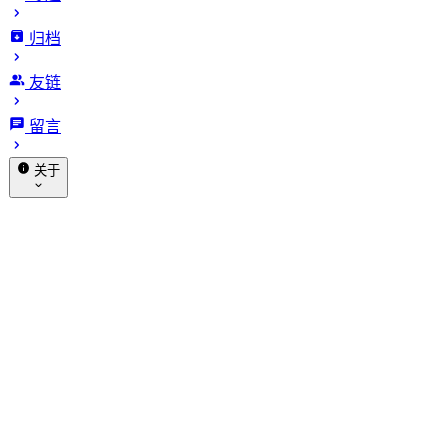
喵斯基部落
归档
友链
Goal 是目的地，Loop 是导
留言
航：AI 真正变聪明的核心秘密
关于
发布于 2026-06-16
4595 字
23 分钟 · 阅读时长
赞助
关于我