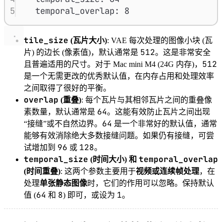
5
temporal_overlap: 8
tile_size
(瓦片大小)
: VAE 每次处理的图像小块 (瓦
512
片) 的边长 (像素值)，默认通常是
。这是非常安全
512
且普遍适用的尺寸。对于 Mac mini M4 (24G 内存)，
是一个无需更改的优秀默认值，在内存占用和处理效率
之间取得了很好的平衡。
overlap
(重叠)
: 每个瓦片与其相邻瓦片之间的重叠像
64
素数量，默认通常是
。这能有效防止瓦片之间出现
64
“接缝”或不自然边界。
是一个非常好的默认值，通常
能够有效消除绝大多数接缝问题。如果仍有接缝，可尝
96
128
试增加到
或
。
temporal_size
temporal_overlap
(时间大小) 和
(时间重叠)
: 这两个参数主要用于
视频或连续帧处理
，在
处理
单张静态图像
时，它们的作用可以忽略。保持默认
64
8
1
值 (
和
) 即可，或设为
。