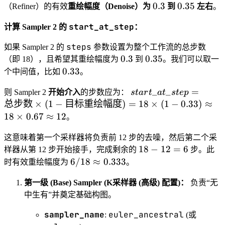
0.3
0.35
0.3
0.35
（Refiner）的有效
重绘幅度（Denoise）为
到
左右
。
start_at_step
计算 Sampler 2 的
：
steps
如果 Sampler 2 的
参数设置为整个工作流的总步数
0.3
0.35
0.3
0.35
（即 18），且希望其重绘幅度为
到
。我们可以取一
0.33
0.33
个中间值，比如
。
start\_at\_step
_
_
=
则 Sampler 2
开始介入
的步数应为：
s
t
a
r
t
a
t
s
t
e
p
= \text{总步
总步数
×
(
1
−
目标重绘幅度
)
=
18
×
(
1
−
0.33
)
≈
数} \times (1 -
18
×
0.67
≈
12
。
\text{目标重绘
幅度}) = 18
这意味着第一个采样器将负责前 12 步的去噪，然后第二个采
18
\times (1 -
18
−
12
=
6
样器从第 12 步开始接手，完成剩余的
步。此
-
0.33) \approx
6 / 18
6/18
≈
0.333
时有效重绘幅度为
。
12
18 \times 0.67
\approx
=
\approx 12
第一级 (Base) Sampler (K采样器 (高级) 配置)：
0.333
负责“无
6
中生有”并奠定基础构图。
sampler_name
euler_ancestral
:
(或