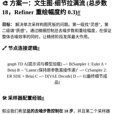
🎨 方案一：文生图·细节拉满流 (总步数
18，Refiner 重绘幅度约 0.3)
#
目标：
解决单次采样构图死板的问题。第一级找“灵感”，第
二级填“质感”。通过精细控制总去噪步数和重绘幅度，在保证
整体去噪效率的同时，让精修阶段发挥最大作用。
🔗 节点连接逻辑
#
graph TD A[提示词与模型加载] --> B(Sampler 1: Euler A +
Beta) B -- "Latent (保持原参数直接传递)" --> C(Sampler 2:
ER SDE + Beta) C --> D[VAE Decode] D --> E[最终细节成
品]
🛠️ 采样器配置经验
#
假设我们希望
总的去噪步数控制在 18 步
，并且第二个采样器