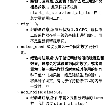
经验与注意点
:
这设置了整个去噪过程的“总
概念步数”
。此采样器将根据
start_at_step
end_at_step
和
在此
总步数范围内工作。
cfg
1.0
:
。
1.0
经验与注意点
: 继续
保持
CFG
，确保第
二级采样器在第一级的基础上进行细化，而
不是重新解释提示词。
noise_seed
: 建议设置为一个
固定数字
(例如
0
)。
经验与注意点
:
为了验证精修阶段的稳定性和
效果，通常会将其设置为固定数字，或者设
置为与第一级采样器当时生成时使用的
相同
种子值**（如果第一级是随机生成的话）。
将此种子固定，有助于保持精修过程的内部
一致性。**
add_noise
disable
:
。
经验与注意点
: 由于输入是部分去噪的 Latent
start_at_step
并且我们通过
/