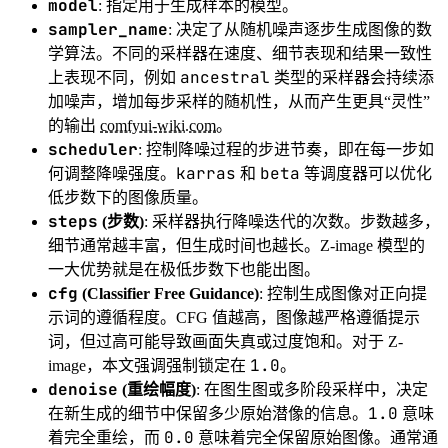
model
: 指定用于生成样本的模型。
sampler_name
: 决定了从随机噪声逐步生成图像的数
学算法。不同的采样器在速度、细节表现和结果一致性
ancestral
上表现不同，例如
类型的采样器会持续添
加噪声，增加每步采样的随机性，从而产生更具“灵性”
的输出
comfyui-wiki.com
。
scheduler
: 控制降噪过程的步进节奏，即在每一步如
karras
beta
何调整降噪强度。
和
等调度器可以优化
低步数下的图像质量。
steps
(步数)
: 采样器执行降噪迭代的次数。步数越多，
细节通常越丰富，但生成时间也越长。Z-image 模型的
一大优势就是在极低步数下也能出图。
cfg
(Classifier Free Guidance)
: 控制生成图像对正向提
示词的遵循程度。CFG 值越高，图像越严格遵循提示
词，但过高可能导致画面失真或过度饱和。对于 Z-
1.0
image，本文强调强制锁定在
。
denoise
(重绘幅度)
: 在图生图或多阶段采样中，决定
1.0
在新生成的细节中保留多少原始潜像的信息。
意味
0.0
着完全重绘，而
意味着完全保留原始图像。通常通