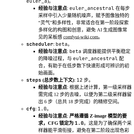
euler_a
)。
euler_ancestral
经验与注意点
:
在每步
采样中引入少量随机噪声，赋予图像独特的
“灵气”和多样性，非常适合在第一阶段探索
多样化的构图和创意，避免 AI 生成图像常
见的呆板感
comfyui-wiki.com
。
scheduler
beta
:
。
beta
经验与注意点
:
调度器能提供平衡稳定
euler_ancestral
的降噪过程，与
配
合，有助于在低步数下快速形成可辨识的初
始画面。
steps
12
(总步数上下文)
:
步。
经验与注意点
: 根据上述计算，第一级采样器
需完成 12 步的去噪，以便为第二级采样器留
出 6 步（总共 18 步完成）的精修空间。
cfg
1.0
:
。
经验与注意点
:
严格遵循 Z-image 模型的要
1.0
求，CFG 锁定为
。这是为了确保两个采
样器能平滑衔接，避免在第二阶段出现色彩