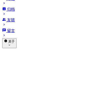
归档
Mac M4 上 Z-image 模型采样
友链
器实战优化
留言
发布于 2025-11-12
更新于 2026-01-17
5149 字
26 分
关于
钟 · 阅读时长
赞助
关于我