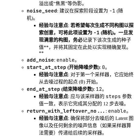
溢出或“焦黑”等伪影。
noise_seed
-1
: 建议在探索阶段设置为
(随
机)。
经验与注意点
:
若希望每次生成不同构图以探
-1
索创意，可将此项设置为
(随机)。一旦发
现满意的构图，务必
记录下该次生成的种子
值**，并将其固定在此处以实现精确复现。
**
add_noise
enable
:
。
start_at_step
0
(开始降噪步数)
:
。
经验与注意点
: 对于第一个采样器，它应始终
0
从去噪过程的起点 (
) 开始。
end_at_step
12
(结束降噪步数)
:
。
steps
经验与注意点
: 应与该采样器的
参数
值一致，表示它完成其分配的 12 步去噪。
return_with_leftover_no...
enable
:
。
经验与注意点
: 确保将部分去噪后的 Latent 图
像以及任何剩余的噪声信息（如果采样器算
法需要）传递给后续的采样器。