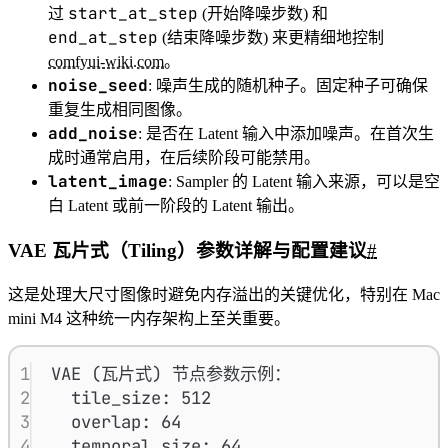
start_at_step
过
(开始降噪步数) 和
end_at_step
(结束降噪步数) 来更精细地控制
comfyui-wiki.com
。
noise_seed
: 噪声生成的随机种子。固定种子可确保
重复生成相同图像。
add_noise
: 是否在 Latent 输入中添加噪声。在首次生
成时通常启用，在后续阶段可能禁用。
latent_image
: Sampler 的 Latent 输入来源，可以是空
白 Latent 或前一阶段的 Latent 输出。
VAE 瓦片式（Tiling）参数详解与配置建议
#
这是处理大尺寸图像时避免内存溢出的关键优化，特别在 Mac
mini M4 这种统一内存架构上至关重要。
1
VAE (瓦片式) 节点参数示例：
2
tile_size: 512
3
overlap: 64
4
temporal_size: 64