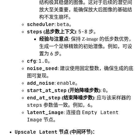
结构极其稳健的图像。这对于后续的潜空间
放大至关重要，能确保放大后图像的基础结
构不发生崩坏。
scheduler
beta
:
。
steps
5-8
(总步数上下文)
:
步。
经验与注意点
: 保持 Z-image 的低步数优势，
生成一个足够精致的初始潜像。例如，可设
6
置为
步。
cfg
1.0
:
。
noise_seed
: 建议使用固定整数，确保生成的底
图可复现。
add_noise
enable
:
。
start_at_step
0
(开始降噪步数)
:
。
end_at_step
(结束降噪步数)
: 应与该采样器的
steps
6
参数值一致。例如，
。
latent_image
Empty Latent
: 连接自
Image
节点。
Upscale Latent
节点 (中间环节)：