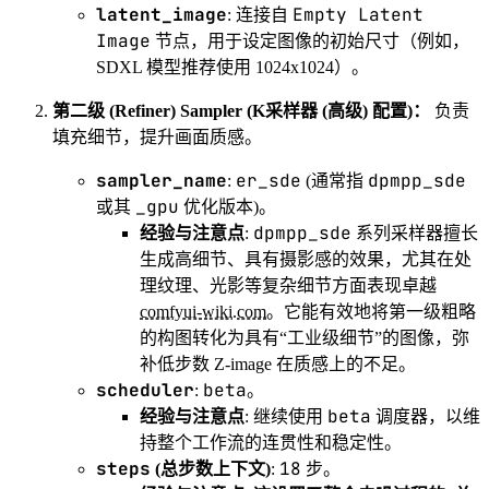
latent_image
Empty Latent
: 连接自
Image
节点，用于设定图像的初始尺寸（例如，
SDXL 模型推荐使用 1024x1024）。
第二级 (Refiner) Sampler (K采样器 (高级) 配置)：
负责
填充细节，提升画面质感。
sampler_name
er_sde
dpmpp_sde
:
(通常指
_gpu
或其
优化版本)。
dpmpp_sde
经验与注意点
:
系列采样器擅长
生成高细节、具有摄影感的效果，尤其在处
理纹理、光影等复杂细节方面表现卓越
comfyui-wiki.com
。它能有效地将第一级粗略
的构图转化为具有“工业级细节”的图像，弥
补低步数 Z-image 在质感上的不足。
scheduler
beta
:
。
beta
经验与注意点
: 继续使用
调度器，以维
持整个工作流的连贯性和稳定性。
steps
18
(总步数上下文)
:
步。