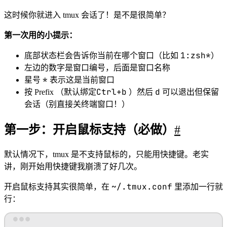
这时候你就进入 tmux 会话了！是不是很简单？
第一次用的小提示：
1:zsh*
底部状态栏会告诉你当前在哪个窗口（比如
）
左边的数字是窗口编号，后面是窗口名称
*
星号
表示这是当前窗口
Ctrl+b
d
按 Prefix （默认绑定
）然后
可以退出但保留
会话（别直接关终端窗口！）
第一步：开启鼠标支持（必做）
#
默认情况下，tmux 是不支持鼠标的，只能用快捷键。老实
讲，刚开始用快捷键我崩溃了好几次。
~/.tmux.conf
开启鼠标支持其实很简单，在
里添加一行就
行：
Terminal window