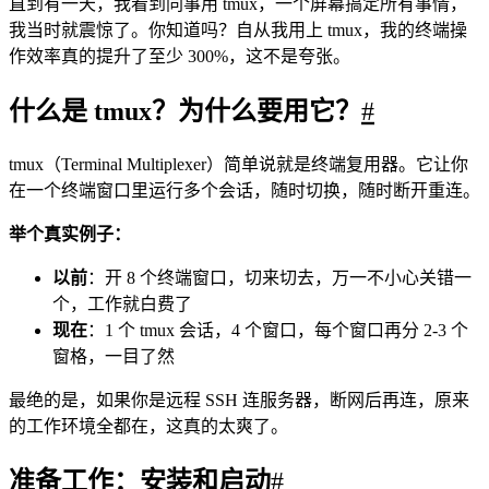
直到有一天，我看到同事用 tmux，一个屏幕搞定所有事情，
我当时就震惊了。你知道吗？自从我用上 tmux，我的终端操
作效率真的提升了至少 300%，这不是夸张。
什么是 tmux？为什么要用它？
#
tmux（Terminal Multiplexer）简单说就是终端复用器。它让你
在一个终端窗口里运行多个会话，随时切换，随时断开重连。
举个真实例子：
以前
：开 8 个终端窗口，切来切去，万一不小心关错一
个，工作就白费了
现在
：1 个 tmux 会话，4 个窗口，每个窗口再分 2-3 个
窗格，一目了然
最绝的是，如果你是远程 SSH 连服务器，断网后再连，原来
的工作环境全都在，这真的太爽了。
准备工作：安装和启动
#