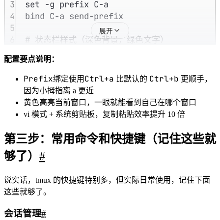
3
set
-g
prefix
C-a
4
bind
C-a
send-prefix
5
展开
6
# 状态栏样式（深色背景，绿色文字）
7
set
-g
status-bg
colour235
配置要点说明：
8
set
-g
status-fg
colour136
9
set
-g
status-interval
5
Prefix
Ctrl+a
Ctrl+b
绑定使用
比默认的
更顺手，
10
因为小拇指离 a 更近
11
# 窗口列表样式
黄色高亮当前窗口，一眼就能看到自己在哪个窗口
12
setw
-g
window-status-format
"
#[fg=gree
vi 模式 + 系统剪贴板，复制粘贴效率提升 10 倍
13
setw
-g
window-status-current-format
"
#
14
第三步：常用命令和快捷键（记住这些就
15
# 开启 vi 模式（如果你会用 vim，这个很爽）
够了）
#
16
setw
-g
mode-keys
vi
17
18
# 开启鼠标支持
说实话，tmux 的快捷键特别多，但实际日常使用，记住下面
19
set
-g
mouse
on
这些就够了。
20
会话管理
#
21
# 复制模式使用系统剪贴板