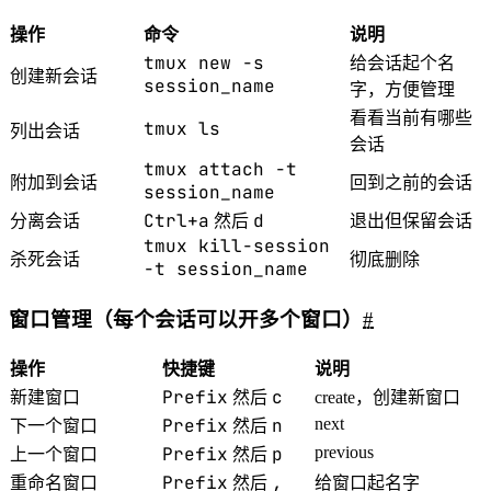
22
bind-key
-T
copy-mode-vi
y
send-keys
-X
操作
命令
说明
tmux new -s
给会话起个名
创建新会话
session_name
字，方便管理
看看当前有哪些
tmux ls
列出会话
会话
tmux attach -t
附加到会话
回到之前的会话
session_name
Ctrl+a
d
分离会话
然后
退出但保留会话
tmux kill-session
杀死会话
彻底删除
-t session_name
窗口管理（每个会话可以开多个窗口）
#
操作
快捷键
说明
Prefix
c
新建窗口
然后
create，创建新窗口
Prefix
n
next
下一个窗口
然后
Prefix
p
previous
上一个窗口
然后
Prefix
,
重命名窗口
然后
给窗口起名字