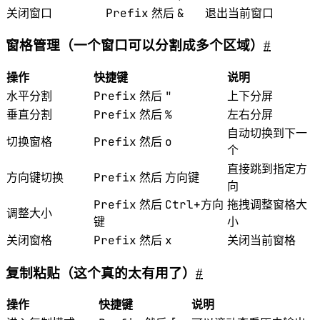
Prefix
&
关闭窗口
然后
退出当前窗口
窗格管理（一个窗口可以分割成多个区域）
#
操作
快捷键
说明
Prefix
"
水平分割
然后
上下分屏
Prefix
%
垂直分割
然后
左右分屏
自动切换到下一
Prefix
o
切换窗格
然后
个
直接跳到指定方
Prefix
方向键
方向键切换
然后
向
Prefix
Ctrl+方向
然后
拖拽调整窗格大
调整大小
键
小
Prefix
x
关闭窗格
然后
关闭当前窗格
复制粘贴（这个真的太有用了）
#
操作
快捷键
说明