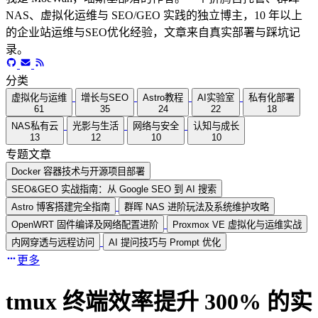
NAS、虚拟化运维与 SEO/GEO 实践的独立博主，10 年以上
的企业站运维与SEO优化经验，文章来自真实部署与踩坑记
录。
分类
虚拟化与运维
增长与SEO
Astro教程
AI实验室
私有化部署
61
35
24
22
18
NAS私有云
光影与生活
网络与安全
认知与成长
13
12
10
10
专题文章
Docker 容器技术与开源项目部署
SEO&GEO 实战指南：从 Google SEO 到 AI 搜索
Astro 博客搭建完全指南
群晖 NAS 进阶玩法及系统维护攻略
OpenWRT 固件编译及网络配置进阶
Proxmox VE 虚拟化与运维实战
内网穿透与远程访问
AI 提问技巧与 Prompt 优化
更多
tmux 终端效率提升 300% 的实