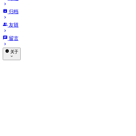
归档
tmux 终端效率提升 300% 的实
友链
战指南
留言
发布于 2025-04-05
更新于 2026-01-18
2312 字
12 分
关于
钟 · 阅读时长
赞助
关于我