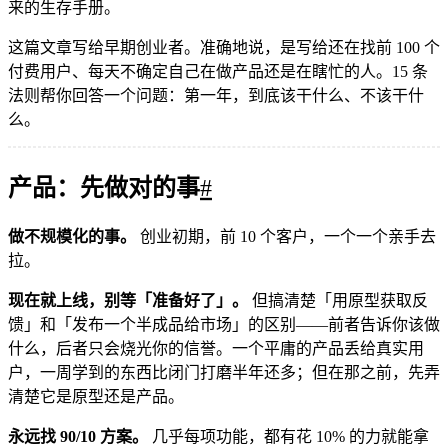
来的生存手册。
这篇文章写给早期创业者。准确地说，是写给还在找前 100 个
付费用户、每天不确定自己在做产品还是在瞎忙的人。15 条
法则帮你回答一个问题：第一年，到底该干什么、不该干什
么。
产品：先做对的事
#
做不规模化的事。
创业初期，前 10 个客户，一个一个亲手去
拉。
现在就上线，别等「准备好了」。
但搞清楚「用原型获取反
馈」和「发布一个半成品给市场」的区别——前者告诉你该做
什么，后者只会烧光你的信誉。一个平庸的产品丢给真实用
户，一周学到的东西比闭门打磨半年还多；但在那之前，先弄
清楚它是原型还是产品。
永远找 90/10 方案。
几乎每项功能，都有花 10% 的力就能拿