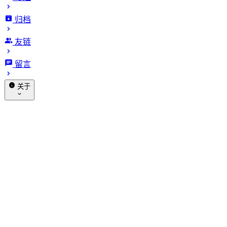
喵斯基部落
归档
友链
创业第一年到底该干什么？YC
留言
合伙人用 15 条生存法则讲透了
关于
发布于 2026-06-16
1149 字
6 分钟 · 阅读时长
赞助
关于我