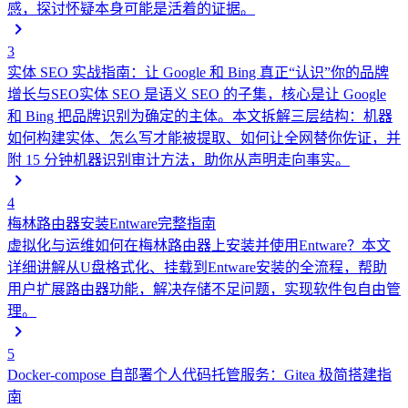
感，探讨怀疑本身可能是活着的证据。
3
实体 SEO 实战指南：让 Google 和 Bing 真正“认识”你的品牌
增长与SEO
实体 SEO 是语义 SEO 的子集，核心是让 Google
和 Bing 把品牌识别为确定的主体。本文拆解三层结构：机器
如何构建实体、怎么写才能被提取、如何让全网替你佐证，并
附 15 分钟机器识别审计方法，助你从声明走向事实。
4
梅林路由器安装Entware完整指南
虚拟化与运维
如何在梅林路由器上安装并使用Entware？本文
详细讲解从U盘格式化、挂载到Entware安装的全流程，帮助
用户扩展路由器功能，解决存储不足问题，实现软件包自由管
理。
5
Docker-compose 自部署个人代码托管服务：Gitea 极简搭建指
南