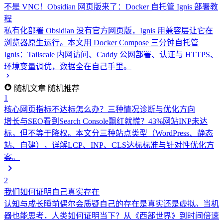
不是 VNC！Obsidian 网页版来了：Docker 自托管 Ignis 部署教
程
私有化部署
Obsidian 没有官方网页版，Ignis 用兼容层让它在
浏览器原生运行。本文用 Docker Compose 三分钟自托管
Ignis：Tailscale 内网访问、Caddy 公网部署、认证与 HTTPS、
环境变量调优，数据全在自己手里。
随机文章
随机推荐
1
核心网页指标不达标怎么办？三种情况诊断与优化方向
增长与SEO
看到Search Console飘红就慌？43%网站INP未达
标，但不等于降权。本文分三种站点类型（WordPress、静态
站、自建），详解LCP、INP、CLS达标标准与针对性优化方
案。
2
我们如何证明自己真实存在
认知与成长
睡前偶尔会质疑自己的存在是真实还是虚拟。当机
器也能思考，人类如何证明当下？从《西部世界》到时间倍速