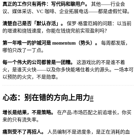
真正的工作只有两件：写代码和聊用户。
其他——行业会
议、媒体采访、VC 咖啡、企业拓展电话——都是虚假忙碌。
清楚自己是否「默认存活」。
保罗·格雷厄姆的问题：以当前
的增速和烧钱速度，你能在钱烧完前实现盈利吗？
第一年唯一的护城河是 momentum（势头）。
每周都发版，
哪怕只改了一丁点。
每一个伟大的公司都曾是一团糟。
这游戏比的不是谁不着
火，是谁灭火快——以及你多快能堵住着火的源头。一场本可
以预防的火灾，不是勋章。
心态：别在错的方向上用力
#
增长是结果，不是策略。
在产品-市场匹配之前追增长，你买
来的只有流失率。
痛到受不了再招人。
人员编制不是进度条，是正在消耗的血