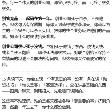
条。每一个伟大的创业公司，都曾小得可怜，而且可怜了很久
很久。
别管竞品——起码在第一年。
创业公司死于自杀，不是他
杀。但这句话有保质期：等你大到值得被抄袭那天，你赖以为
生的平台完全可以杀人灭口，把你的整个业务吸进他们的产品
里。知道什么时候该抬头看看。
创业公司很少死于没钱。
它们死于做错了东西、烧钱太快、
或者合伙人翻脸——哪种死法都很常见。对联合创始人保持不
留情面的坦诚不会解决所有问题，但这是你买过最便宜的保
险。
15 条读下来，你会发现一个有意思的事：没有一条在谈「融
资技巧」「增长黑客」「赛道选择」。全在讲最基础的东西
——跟用户聊天、别瞎招人、先收钱再谈别的。
这些事不难理解。难的是每天都被各种「更重要的事」挤到角
落，然后一年过去了，你什么都没做到。