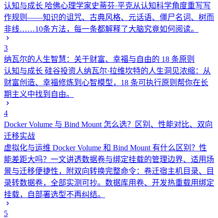
认知与成长
哈佛心理学家史蒂芬·平克从认知科学角度重写写
作规则——知识的诅咒、古典风格、元话语、僵尸名词、树而
非线……10条方法，每一条都解释了大脑究竟如何阅读。
3
纳瓦尔的人生智慧：关于财富、幸福与自由的 18 条原则
认知与成长
硅谷投资人纳瓦尔·拉维坎特的人生洞见浓缩：从
财富创造、幸福修炼到心智模型，18 条可执行原则帮你在长
期主义中找到自由。
4
Docker Volume 与 Bind Mount 怎么选？区别、性能对比、双向
迁移实战
虚拟化与运维
Docker Volume 和 Bind Mount 有什么区别？性
能差距大吗？一文讲透数据卷与绑定挂载的管理边界、适用场
景与迁移便捷性，附双向转换完整命令：卷迁宿主机目录、目
录转数据卷，全部实测可抄。数据库用卷、开发热重载用绑定
挂载，自部署选型不再纠结。
5