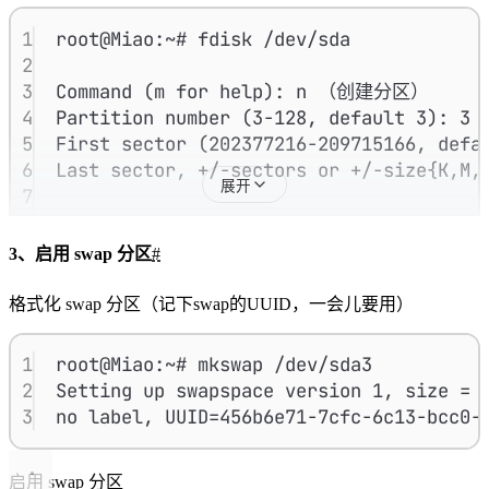
10
11
Do you want to remove the signatu
1
root@Miao:~# fdisk /dev/sda
12
2
13
Command (m for help): w （分区写入硬盘）
3
Command (m for help): n （创建分区）
14
4
Partition number (3-128, default 3)
15
The partition table has been altered.
5
First sector (202377216-209715166, de
6
Last sector, +/-sectors or +/-size{K,M
展开
7
8
Created a new partition 3 of type 'Linu
9
3、启用 swap 分区
#
10
Command (m for help): t （修改分区类型）
11
Partition number (1-3, default 3): 
格式化 swap 分区（记下swap的UUID，一会儿要用）
12
Partition type (type L to list al
13
1 EFI System                     C12A
1
root@Miao:~# mkswap /dev/sda3
14
2 MBR partition scheme           024D
2
Setting up swapspace version 1, size = 
15
3 Intel Fast Flash               D3BF
3
no label, UUID=456b6e71-7cfc-6c13-bcc0-
16
4 BIOS boot                      2168
17
5 Sony boot partition            F401
18
6 Lenovo boot partition          BFBF
启用 swap 分区