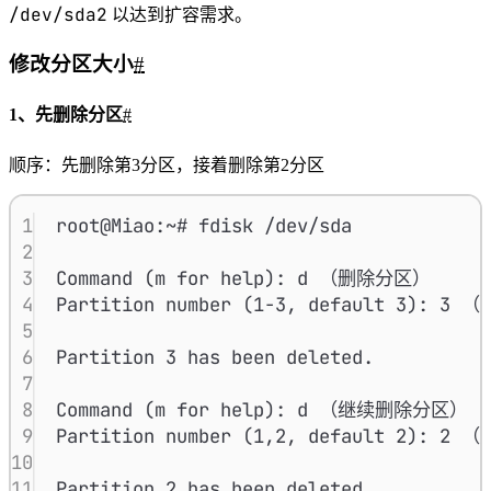
11
/dev/sda2
以达到扩容需求。
12
Device        Start      End  Sectors  
修改分区大小
#
13
/dev/sda1      2048  1050623  1048576  
14
/dev/sda2   1050624 95676415 94625792 4
1、先删除分区
#
15
/dev/sda3  95676416 97675263  1998848  
顺序：先删除第3分区，接着删除第2分区
1
root@Miao:~# fdisk /dev/sda
2
3
Command (m for help): d （删除分区）
4
Partition number (1-3, default 3)
5
6
Partition 3 has been deleted.
7
8
Command (m for help): d （继续删除分区）
9
Partition number (1,2, default 2)
10
11
Partition 2 has been deleted.