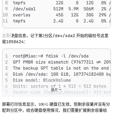
8
tmpfs            12G     0   12G   0% /
9
/dev/sda1       512M  5.9M  506M   2% /
10
overlay          45G   12G   30G  29% /
11
tmpfs           2.4G     0  2.4G   0% /
/dev/sda2
查看硬盘信息，记下第2分区
开始的磁柱号这里
1050624
是
：
1
root@Miao:~# fdisk -l /dev/sda
2
GPT PMBR size mismatch (97677311 != 209
3
The backup GPT table is not on the end 
4
Disk /dev/sda: 100 GiB, 107374182400 by
5
Disk model: BlockVolume
6
Units: sectors of 1 * 512 = 512 bytes
展开
7
Sector size (logical/physical): 512 byt
8
I/O size (minimum/optimal): 4096 bytes 
9
Disklabel type: gpt
屏幕打印信息显示，100 G 硬盘已生效，但剩余容量并没有分
10
Disk identifier: 123CBC0C-456F-7890-9D4
配到分区中，结合硬盘使用情况，我们需要扩展剩余容量给