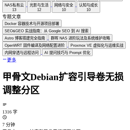
NAS私有云
光影与生活
网络与安全
认知与成长
13
12
10
10
专题文章
Docker 容器技术与开源项目部署
SEO&GEO 实战指南：从 Google SEO 到 AI 搜索
Astro 博客搭建完全指南
群晖 NAS 进阶玩法及系统维护攻略
OpenWRT 固件编译及网络配置进阶
Proxmox VE 虚拟化与运维实战
内网穿透与远程访问
AI 提问技巧与 Prompt 优化
更多
甲骨文Debian扩容引导卷无损
调整分区
1316 字
7 分钟