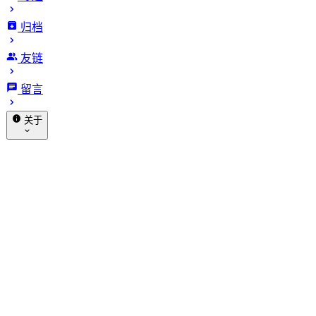
归档
甲骨文Debian扩容引导卷无损
友链
调整分区
留言
发布于 2022-12-01
更新于 2026-01-17
1316 字
7 分
关于
钟 · 阅读时长
赞助
关于我