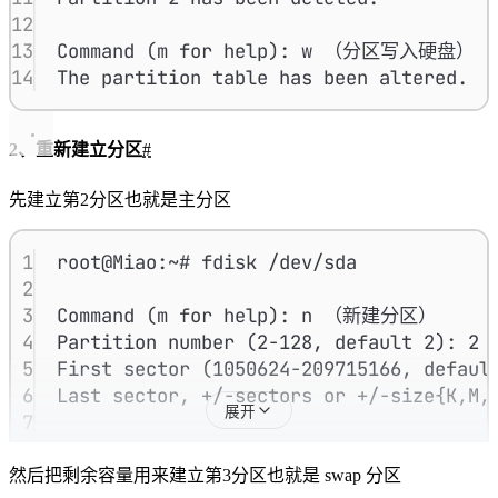
12
13
Command (m for help): w （分区写入硬盘）
14
The partition table has been altered.
2、重新建立分区
#
先建立第2分区也就是主分区
1
root@Miao:~# fdisk /dev/sda
2
3
Command (m for help): n （新建分区）
4
Partition number (2-128, default 2)
5
First sector (1050624-20971516
6
Last sector, +/-sectors or +/-size{K
展开
7
8
Created a new partition 2 of type 'Linu
9
Partition #2 contains a ext4 signature.
然后把剩余容量用来建立第3分区也就是 swap 分区