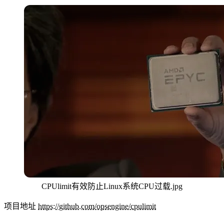
CPUlimit有效防止Linux系统CPU过载.jpg
项目地址
https://github.com/opsengine/cpulimit