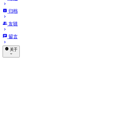
归档
CPUlimit 有效防止 Linux 系统
友链
CPU 过载
留言
发布于 2018-09-21
更新于 2026-01-17
631 字
3 分钟
关于
· 阅读时长
赞助
关于我