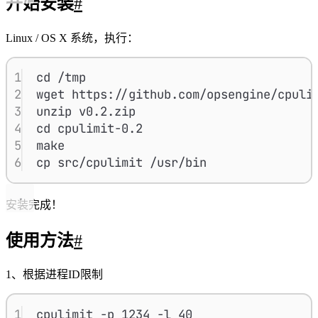
开始安装
#
Linux / OS X 系统，执行：
1
cd /tmp
2
wget https://github.com/opsengine/cpuli
3
unzip v0.2.zip
4
cd cpulimit-0.2
5
make
6
cp src/cpulimit /usr/bin
安装完成！
使用方法
#
1、根据进程ID限制
1
cpulimit -p 1234 -l 40