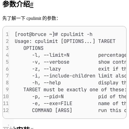
参数介绍
#
先了解一下 cpulimit 的参数：
1
[root@bruce ~]# cpulimit -h
2
Usage: cpulimit [OPTIONS...] TARGET
3
OPTIONS
4
-l, --limit=N          percentag
5
-v, --verbose          show con
6
-z, --lazy             exit i
7
-i, --include-children limit al
8
-h, --help             display 
9
TARGET must be exactly one of these:
10
-p, --pid=N            pid of th
11
-e, --exe=FILE         name of 
12
COMMAND [ARGS]         run thi