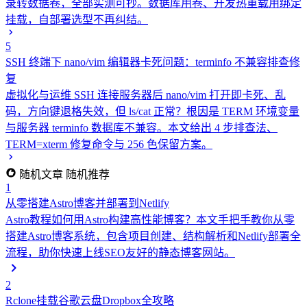
录转数据卷，全部实测可抄。数据库用卷、开发热重载用绑定
挂载，自部署选型不再纠结。
5
SSH 终端下 nano/vim 编辑器卡死问题：terminfo 不兼容排查修
复
虚拟化与运维
SSH 连接服务器后 nano/vim 打开即卡死、乱
码，方向键退格失效，但 ls/cat 正常？根因是 TERM 环境变量
与服务器 terminfo 数据库不兼容。本文给出 4 步排查法、
TERM=xterm 修复命令与 256 色保留方案。
随机文章
随机推荐
1
从零搭建Astro博客并部署到Netlify
Astro教程
如何用Astro构建高性能博客？本文手把手教你从零
搭建Astro博客系统，包含项目创建、结构解析和Netlify部署全
流程，助你快速上线SEO友好的静态博客网站。
2
Rclone挂载谷歌云盘Dropbox全攻略