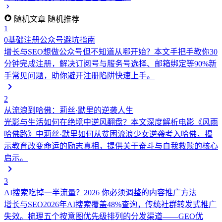
随机文章
随机推荐
1
0基础注册公众号避坑指南
增长与SEO
想做公众号但不知道从哪开始？本文手把手教你30
分钟完成注册，解决订阅号与服务号选择、邮箱绑定等90%新
手常见问题，助你避开注册陷阱快速上手。
2
从流浪到哈佛：莉丝·默里的逆袭人生
光影与生活
如何在绝境中逆风翻盘？本文深度解析电影《风雨
哈佛路》中莉丝·默里如何从贫困流浪少女逆袭考入哈佛，揭
示教育改变命运的励志真相，提供关于奋斗与自我救赎的核心
启示。
3
AI搜索吃掉一半流量？2026 你必须调整的内容推广方法
增长与SEO
2026年AI搜索覆盖48%查询，传统社群转发式推广
失效。梳理五个按意图优先级排列的分发渠道——GEO优