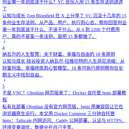
创业第一年到底该干什么？YC 合伙人用 15 条生存法则讲透
了
认知与成长
Tom Blomfield 在 X 上分享了 YC 沉淀十几年的 15
条创业生存法则。从产品、用户、执行到心态，帮你回答创业
第一年到底该干什么、不该干什么。从 0 到 2200 个付费用
户，靠的不是某一条法则，是把 15 条都做了。
4
纳瓦尔的人生智慧：关于财富、幸福与自由的 18 条原则
认知与成长
硅谷投资人纳瓦尔·拉维坎特的人生洞见浓缩：从
财富创造、幸福修炼到心智模型，18 条可执行原则帮你在长
期主义中找到自由。
5
不是 VNC！Obsidian 网页版来了：Docker 自托管 Ignis 部署教
程
私有化部署
Obsidian 没有官方网页版，Ignis 用兼容层让它在
浏览器原生运行。本文用 Docker Compose 三分钟自托管
Ignis：Tailscale 内网访问、Caddy 公网部署、认证与 HTTPS、
环境变量调优，数据全在自己手里。