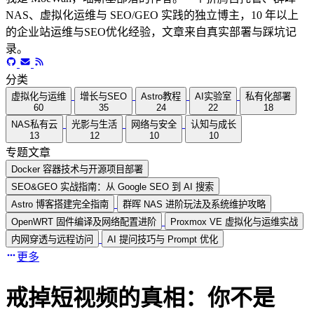
NAS、虚拟化运维与 SEO/GEO 实践的独立博主，10 年以上
的企业站运维与SEO优化经验，文章来自真实部署与踩坑记
录。
分类
虚拟化与运维
增长与SEO
Astro教程
AI实验室
私有化部署
60
35
24
22
18
NAS私有云
光影与生活
网络与安全
认知与成长
13
12
10
10
专题文章
Docker 容器技术与开源项目部署
SEO&GEO 实战指南：从 Google SEO 到 AI 搜索
Astro 博客搭建完全指南
群晖 NAS 进阶玩法及系统维护攻略
OpenWRT 固件编译及网络配置进阶
Proxmox VE 虚拟化与运维实战
内网穿透与远程访问
AI 提问技巧与 Prompt 优化
更多
戒掉短视频的真相：你不是