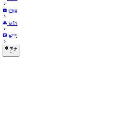
归档
戒掉短视频的真相：你不是
友链
懒，是大脑被劫持了
留言
发布于 2025-08-05
更新于 2026-01-17
879 字
4 分钟
关于
· 阅读时长
赞助
关于我