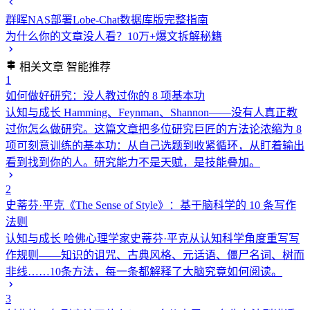
群晖NAS部署Lobe-Chat数据库版完整指南
为什么你的文章没人看？10万+爆文拆解秘籍
相关文章
智能推荐
1
如何做好研究：没人教过你的 8 项基本功
认知与成长
Hamming、Feynman、Shannon——没有人真正教
过你怎么做研究。这篇文章把多位研究巨匠的方法论浓缩为 8
项可刻意训练的基本功：从自己选题到收紧循环，从盯着输出
看到找到你的人。研究能力不是天赋，是技能叠加。
2
史蒂芬·平克《The Sense of Style》：基于脑科学的 10 条写作
法则
认知与成长
哈佛心理学家史蒂芬·平克从认知科学角度重写写
作规则——知识的诅咒、古典风格、元话语、僵尸名词、树而
非线……10条方法，每一条都解释了大脑究竟如何阅读。
3