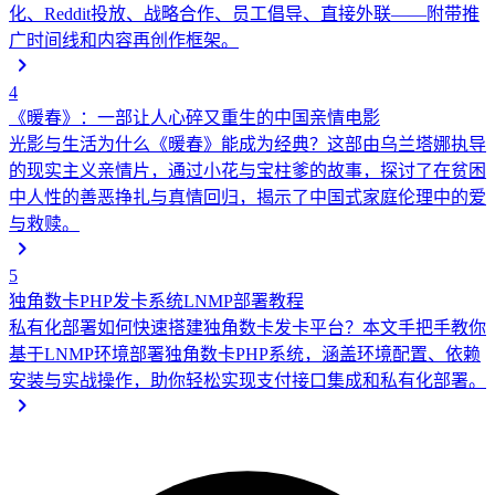
化、Reddit投放、战略合作、员工倡导、直接外联——附带推
广时间线和内容再创作框架。
4
《暖春》：一部让人心碎又重生的中国亲情电影
光影与生活
为什么《暖春》能成为经典？这部由乌兰塔娜执导
的现实主义亲情片，通过小花与宝柱爹的故事，探讨了在贫困
中人性的善恶挣扎与真情回归，揭示了中国式家庭伦理中的爱
与救赎。
5
独角数卡PHP发卡系统LNMP部署教程
私有化部署
如何快速搭建独角数卡发卡平台？本文手把手教你
基于LNMP环境部署独角数卡PHP系统，涵盖环境配置、依赖
安装与实战操作，助你轻松实现支付接口集成和私有化部署。